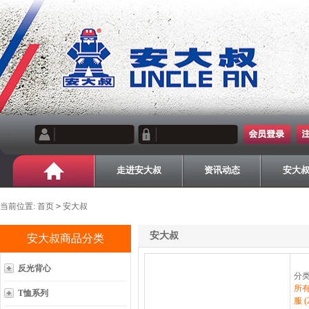
当前位置:
首页
>
安大叔
安大叔
安大叔商品分类
反光背心
分
所
T恤系列
服 (