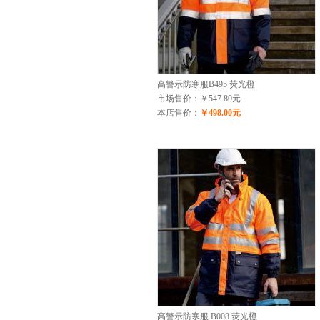
高警示防寒服B495 荧光橙
市场售价：
￥547.80元
本店售价：
￥498.00元
高警示防寒服 B008 荧光橙