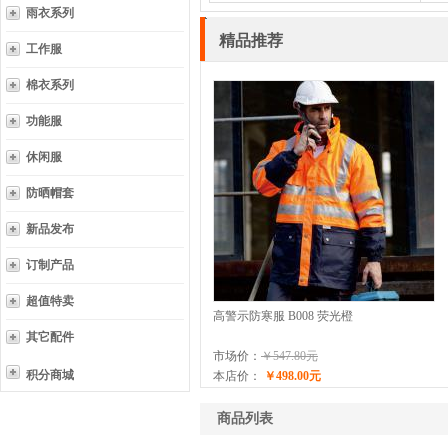
雨衣系列
精品推荐
工作服
棉衣系列
功能服
休闲服
防晒帽套
新品发布
订制产品
超值特卖
高警示防寒服 B008 荧光橙
其它配件
市场价：
￥547.80元
积分商城
本店价：
￥498.00元
商品列表