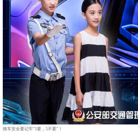
骑车安全要记牢“5要，5不要”！